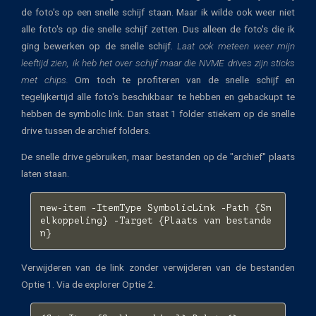
de foto's op een snelle schijf staan. Maar ik wilde ook weer niet
alle foto's op die snelle schijf zetten. Dus alleen de foto's die ik
ging bewerken op de snelle schijf.
Laat ook meteen weer mijn
leeftijd zien, ik heb het over schijf maar die NVME drives zijn sticks
met chips.
Om toch te profiteren van de snelle schijf en
tegelijkertijd alle foto's beschikbaar te hebben en gebackupt te
hebben de symbolic link. Dan staat 1 folder stiekem op de snelle
drive tussen de archief folders.
De snelle drive gebruiken, maar bestanden op de "archief" plaats
laten staan.
new-item
-ItemType
SymbolicLink
-Path
{
Sn
elkoppeling
}
-Target
{
Plaats
van
bestande
n
}
Verwijderen van de link zonder verwijderen van de bestanden
Optie 1. Via de explorer Optie 2.