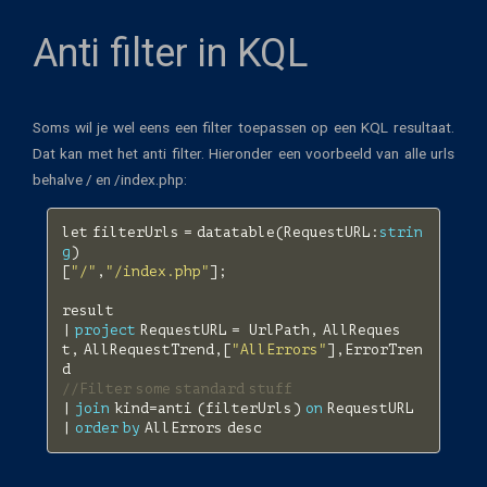
Anti filter in KQL
Soms wil je wel eens een filter toepassen op een KQL resultaat.
Dat kan met het anti filter. Hieronder een voorbeeld van alle urls
behalve / en /index.php:
let
filterUrls
=
datatable
(
RequestURL
:
strin
g
)
[
"/"
,
"/index.php"
];
result
|
project
RequestURL
=
UrlPath
,
AllReques
t
,
AllRequestTrend
,[
"AllErrors"
],
ErrorTren
d
//Filter some standard stuff 
|
join
kind
=
anti
(
filterUrls
)
on
RequestURL
|
order
by
AllErrors
desc