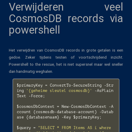
Verwijderen veel
CosmosDB records via
powershell
Het verwijdren van CosmosDB records in grote getalen is een
gedoe. Zeker tijdens testen of voortschrijdend inzicht.
Powershell to the rescue, het is niet supersnel maar wel sneller
dan handmatig weghalen.
$primaryKey
=
ConvertTo-SecureString
-Str
ing
'{geheime sleutel cosmosdb}'
-AsPlain
Text
-Force
;
$cosmosDbContext
=
New-CosmosDbContext
-A
ccount
{
cosmosdb-database-account
}
-Datab
ase
{
databasenaam
}
-Key
$primaryKey
;
$query
=
"SELECT * FROM Items AS i where 