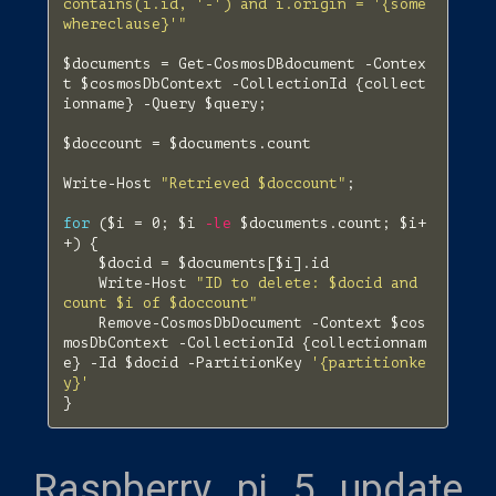
contains(i.id, '-') and i.origin = '{some
whereclause}'"
$documents
=
Get-CosmosDBdocument
-Contex
t
$cosmosDbContext
-CollectionId
{
collect
ionname
}
-Query
$query
;
$doccount
=
$documents
.
count
Write-Host
"Retrieved $doccount"
;
for
(
$i
=
0
;
$i
-le
$documents
.
count
;
$i
+
+)
{
$docid
=
$documents
[
$i
].
id
Write-Host
"ID to delete: $docid and 
count $i of $doccount"
Remove-CosmosDbDocument
-Context
$cos
mosDbContext
-CollectionId
{
collectionnam
e
}
-Id
$docid
-PartitionKey
'{partitionke
y}'
}
Raspberry pi 5 update