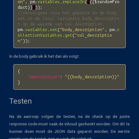
on"
,
pm
.
variables
.
replaceIn
(
'
{{
$randomPro
duct
}}
'
));
//Vervolgens voor het gebruik in de body 
zet ik de local variabele body_descriptio
n op de waarde van col_description. 
pm
.
variables
.
set
(
"body_description"
,
pm
.
c
ollectionVariables
.
get
(
"col_descriptio
n"
));
In de body gebruik ik het dan als volgt:
{
"description"
:
"{{body_description}}"
}
Testen
Na de aanroep volgen de testen, na de check op de juiste
response code moet vaak de inhoud gecheckt worden. Om dit te
kunnen doen moet de JSON data geparst worden. De eerste
regels van de testen zien er vaak als volgt uit: