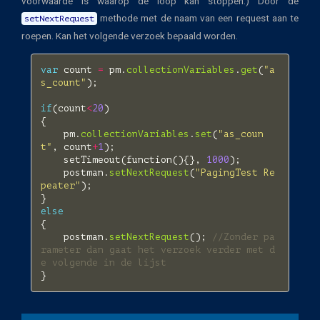
voorwaarde is waarop de loop kan stoppen.) Door de
methode met de naam van een request aan te
setNextRequest
roepen. Kan het volgende verzoek bepaald worden.
var
count
=
pm
.
collectionVariables
.
get
(
"a
s_count"
);
if
(
count
<
20
)
{
pm
.
collectionVariables
.
set
(
"as_coun
t"
,
count
+
1
);
setTimeout
(
function
(){},
1000
);
postman
.
setNextRequest
(
"PagingTest Re
peater"
);
}
else
{
postman
.
setNextRequest
();
//Zonder pa
rameter dan gaat het verzoek verder met d
e volgende in de lijst
}