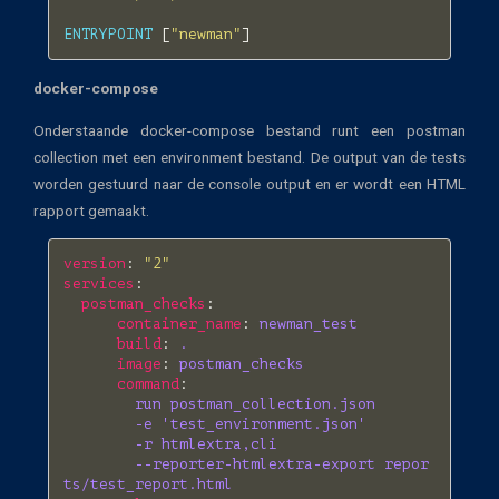
ENTRYPOINT
[
"newman"
]
docker-compose
Onderstaande docker-compose bestand runt een postman
collection met een environment bestand. De output van de tests
worden gestuurd naar de console output en er wordt een HTML
rapport gemaakt.
version
:
"2"
services
:
postman_checks
:
container_name
:
newman_test
build
:
.
image
:
postman_checks
command
:
run postman_collection.json
-e 'test_environment.json'
-r htmlextra,cli
--reporter-htmlextra-export repor
ts/test_report.html