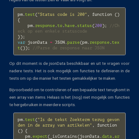
pm
.
test
(
"Status code is 200"
,
function
()
{
pm
.
response
.
to
.
have
.
status
(
200
);
//Ch
eck op een enkele statuscode
});
var
jsonData
=
JSON
.
parse
(
pm
.
response
.
tex
t
());
//Parse de response naar JSON
Op dit moment is de jsonData beschikbaar en uit te vragen voor
nadere tests. Het is ook mogelijk om functies te definieren in de
tests om op die manier het testen gemakkelijker te maken.
Bijvoorbeeld om te controleren of een bepaalde text terugkomt in
een array van items. Helaas is het (nog) niet mogelijk om functies
te hergebruiken in meerdere scripts.
pm
.
test
(
"Is de tekst Zoekterm terug gevon
den in de array van artikelen"
,
function
()
{
pm
.
expect
(
_isContains
(
jsonData
.
data
.
ar