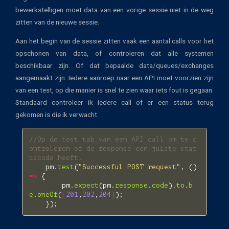
bewerkstelligen moet data van een vorige sessie niet in de weg
zitten van de nieuwe sessie.
Aan het begin van de sessie zitten vaak een aantal calls voor het
opschonen van data, of controleren dat alle systemen
beschikbaar zijn. Of dat bepaalde data/queues/exchanges
aangemaakt zijn. Iedere aanroep naar een API moet voorzien zijn
van een test, op die manier is snel te zien waar iets fout is gegaan.
Standaard controleer ik iedere call of er een status terug
gekomen is die ik verwacht.
//Op de test tab van een API call om te c
ontroleren of de response een juiste stat
uscode heeft. 
pm
.
test
(
"Successful POST request"
,
()
=>
{
pm
.
expect
(
pm
.
response
.
code
).
to
.
b
e
.
oneOf
(
[
201
,
202
,
204
]
);
});