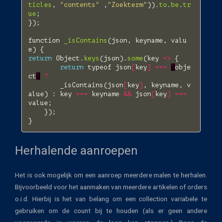
ticles
,
"contents"
,
"Zoekterm"
)).
to
.
be
.
tr
ue
;
});
function
_isContains
(
json
,
keyname
,
valu
e
)
{
return
Object
.
keys
(
json
).
some
(
key
=>
{
return
typeof
json
[
key
]
===
'
obje
ct
'
?
_isContains
(
json
[
key
]
,
keyname
,
v
alue
)
:
key
===
keyname
&&
json
[
key
]
===
value
;
});
}
Herhalende aanroepen
Het is ook mogelijk om een aanroep meerdere malen te herhalen.
Bijvoorbeeld voor het aanmaken van meerdere artikelen of orders
o.i.d. Hierbij is het van belang om een collection variabele te
gebruiken om de count bij te houden (als er geen andere