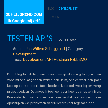
BLOG
DEVELOPMENT
SCHEIJGROND.COM
HOMELAB
Ik Google mijzelf
TESTEN API'S
Oct 24, 2020
Author:
Jan Willem Scheijgrond
| Category:
Development
Tags:
Development
API
Postman
RabbitMQ
Deze blog ben ik begonnen voornamelijk als een geheugensteun
voor mijzelf. Afgelopen weken heb ik mijzelf er weer een paar
keer op betrapt dat ik dacht hoe had ik dat ook weer bij een vorig
project gedaan. Dat moet ik toch eens een keer gaan opschrijven.
Komende tijd wil ik dan ook een aantal oplossingen gaan
opschrijven van problemen waar ik iedere keer tegenaan loop.